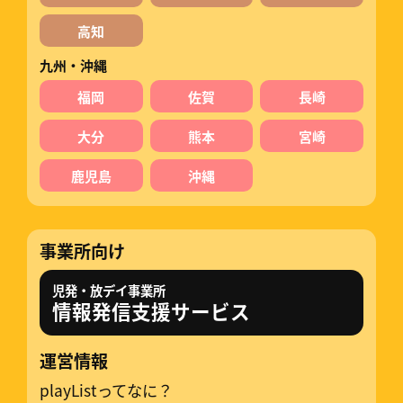
高知
九州・沖縄
福岡
佐賀
長崎
大分
熊本
宮崎
鹿児島
沖縄
事業所向け
児発・放デイ事業所
情報発信支援サービス
運営情報
playListってなに？