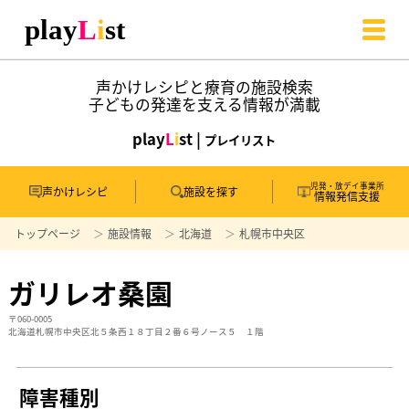
声かけレシピと療育の施設検索
子どもの発達を支える情報が満載
play
L
i
st |
プレイリスト
児発・放デイ事業所
声かけレシピ
施設を探す
情報発信支援
トップページ
施設情報
北海道
札幌市中央区
ガリレオ桑園
〒060-0005
北海道札幌市中央区北５条西１８丁目２番６号ノース５ １階
障害種別