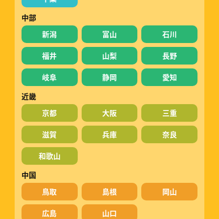
中部
新潟
富山
石川
福井
山梨
長野
岐阜
静岡
愛知
近畿
京都
大阪
三重
滋賀
兵庫
奈良
和歌山
中国
鳥取
島根
岡山
広島
山口