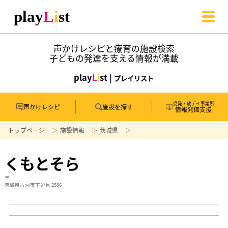
声かけレシピと療育の施設検索
子どもの発達を支える情報が満載
play
L
i
st |
プレイリスト
児発・放デイ事業所
声かけレシピ
施設を探す
情報発信支援
トップページ
施設情報
茨城県
くもとそら
〒
茨城県古河市下辺見 2586