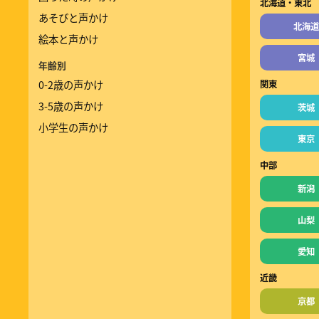
北海道・東北
あそびと声かけ
北海道
絵本と声かけ
宮城
年齢別
0-2歳の声かけ
関東
3-5歳の声かけ
茨城
小学生の声かけ
東京
中部
新潟
山梨
愛知
近畿
京都