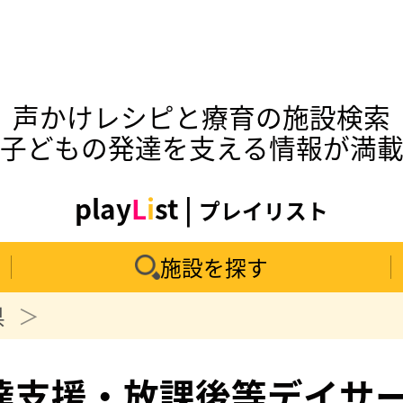
声かけレシピと療育の施設検索
子どもの発達を支える情報が満
play
L
i
st |
プレイリスト
施設を探す
県
達支援・放課後等デイサ