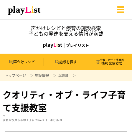
声かけレシピと療育の施設検索
子どもの発達を支える情報が満載
play
L
i
st |
プレイリスト
児発・放デイ事業所
声かけレシピ
施設を探す
情報発信支援
トップページ
施設情報
茨城県
クオリティ・オブ・ライフ子育
て支援教室
〒
茨城県水戸市赤塚 1 丁目 2067-3 コーキビル 3F