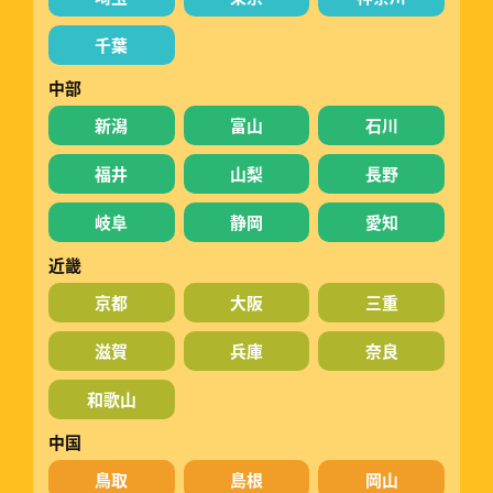
千葉
中部
新潟
富山
石川
福井
山梨
長野
岐阜
静岡
愛知
近畿
京都
大阪
三重
滋賀
兵庫
奈良
和歌山
中国
鳥取
島根
岡山