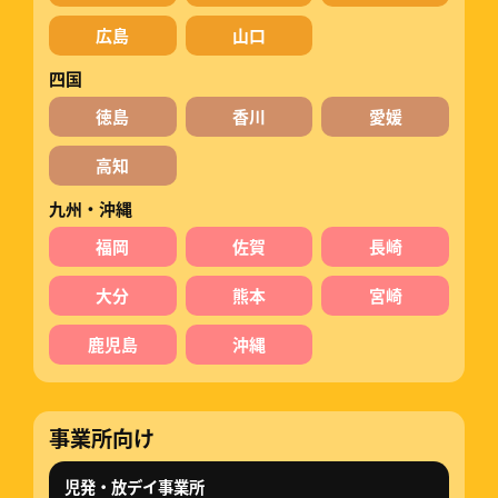
広島
山口
四国
徳島
香川
愛媛
高知
九州・沖縄
福岡
佐賀
長崎
大分
熊本
宮崎
鹿児島
沖縄
事業所向け
児発・放デイ事業所