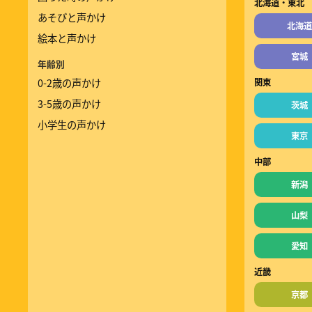
北海道・東北
あそびと声かけ
北海道
絵本と声かけ
宮城
年齢別
0-2歳の声かけ
関東
3-5歳の声かけ
茨城
小学生の声かけ
東京
中部
新潟
山梨
愛知
近畿
京都