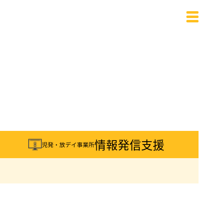
載
情報発信支援
児発・放デイ事業所