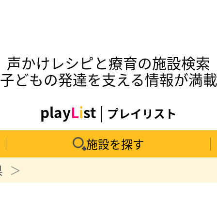
声かけレシピと療育の施設検索
子どもの発達を支える情報が満
play
L
i
st |
プレイリスト
施設を探す
県