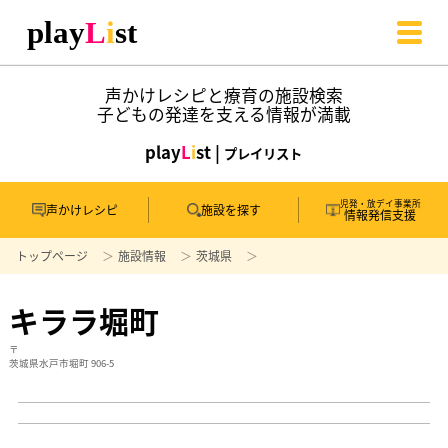
声かけレシピと療育の施設検索
子どもの発達を支える情報が満載
play
L
i
st |
プレイリスト
児発・放デイ事業所
声かけレシピ
施設を探す
情報発信支援
トップページ
施設情報
茨城県
キララ堀町
〒
茨城県水戸市堀町 906-5