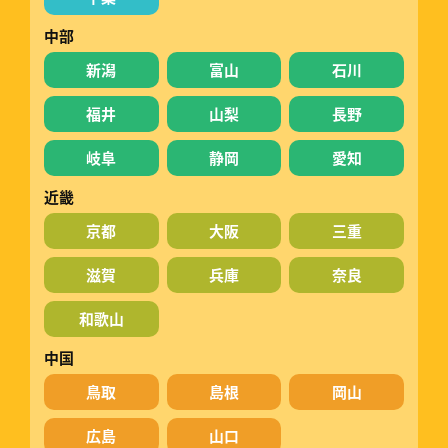
中部
新潟
富山
石川
福井
山梨
長野
岐阜
静岡
愛知
近畿
京都
大阪
三重
滋賀
兵庫
奈良
和歌山
中国
鳥取
島根
岡山
広島
山口