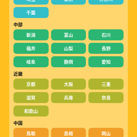
千葉
中部
新潟
富山
石川
福井
山梨
長野
岐阜
静岡
愛知
近畿
京都
大阪
三重
滋賀
兵庫
奈良
和歌山
中国
鳥取
島根
岡山