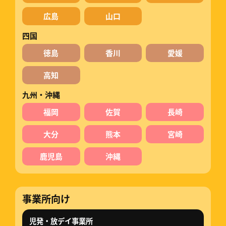
広島
山口
四国
徳島
香川
愛媛
高知
九州・沖縄
福岡
佐賀
長崎
大分
熊本
宮崎
鹿児島
沖縄
事業所向け
児発・放デイ事業所