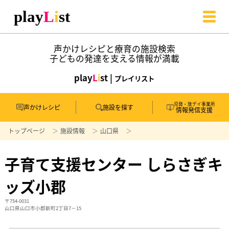
声かけレシピと療育の施設検索
子どもの発達を支える情報が満載
play
L
i
st |
プレイリスト
児発・放デイ事業所
声かけレシピ
施設を探す
情報発信支援
トップページ
施設情報
山口県
子育て支援センター しらさぎキ
ッズ小郡
〒754-0031
山口県山口市小郡新町2丁目7－15