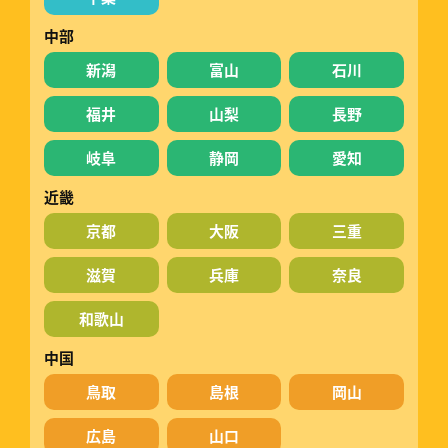
中部
新潟
富山
石川
福井
山梨
長野
岐阜
静岡
愛知
近畿
京都
大阪
三重
滋賀
兵庫
奈良
和歌山
中国
鳥取
島根
岡山
広島
山口