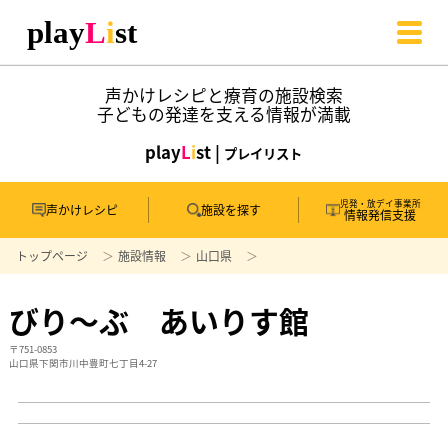
声かけレシピと療育の施設検索
子どもの発達を支える情報が満載
play
L
i
st |
プレイリスト
児発・放デイ事業所
声かけレシピ
施設を探す
情報発信支援
トップページ
施設情報
山口県
びり～ぶ あいりす館
〒751-0853
山口県下関市川中豊町七丁目4-27