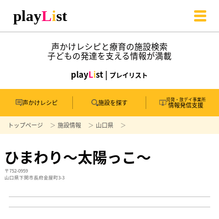
声かけレシピと療育の施設検索
子どもの発達を支える情報が満載
play
L
i
st |
プレイリスト
児発・放デイ事業所
声かけレシピ
施設を探す
情報発信支援
トップページ
施設情報
山口県
ひまわり～太陽っこ～
〒752-0959
山口県下関市長府金屋町3-3