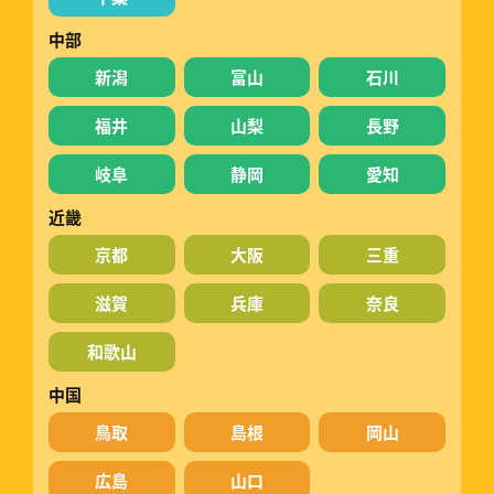
中部
新潟
富山
石川
福井
山梨
長野
岐阜
静岡
愛知
近畿
京都
大阪
三重
滋賀
兵庫
奈良
和歌山
中国
鳥取
島根
岡山
広島
山口