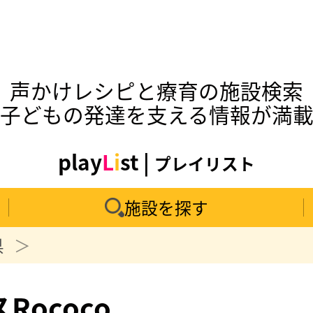
声かけレシピと療育の施設検索
子どもの発達を支える情報が満
play
L
i
st |
プレイリスト
施設を探す
県
ococo