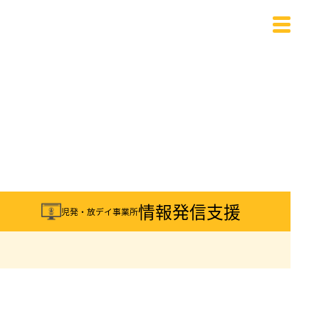
載
情報発信支援
児発・放デイ事業所