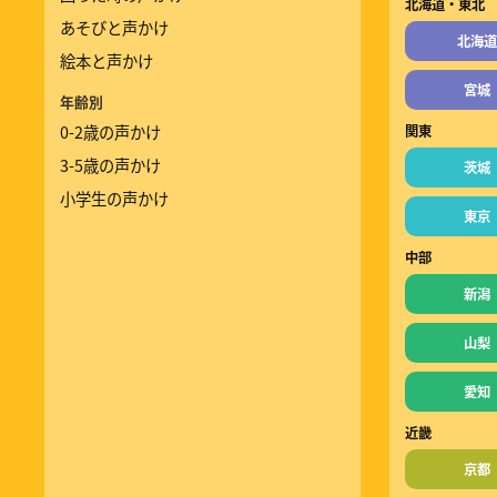
北海道・東北
あそびと声かけ
北海道
絵本と声かけ
宮城
年齢別
0-2歳の声かけ
関東
3-5歳の声かけ
茨城
小学生の声かけ
東京
中部
新潟
山梨
愛知
近畿
京都