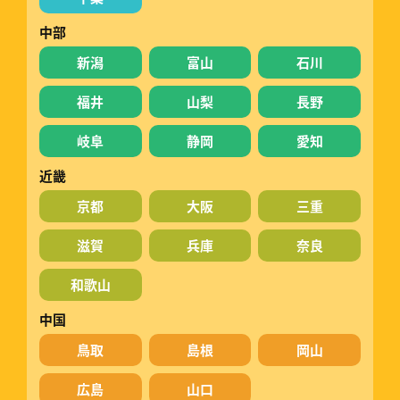
中部
新潟
富山
石川
福井
山梨
長野
岐阜
静岡
愛知
近畿
京都
大阪
三重
滋賀
兵庫
奈良
和歌山
中国
鳥取
島根
岡山
広島
山口