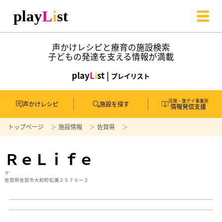
声かけレシピと療育の施設検索
子どもの発達を支える情報が満載
play
L
i
st |
プレイリスト
児発・放デイ事業所
声かけレシピ
施設を探す
情報発信支援
トップページ
施設情報
佐賀県
ＲｅＬｉｆｅ
〒
佐賀県佐賀市大和町松瀬２５７０ー２