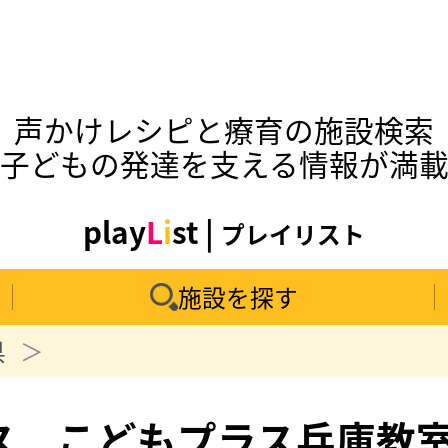
声かけレシピと療育の施設検索
子どもの発達を支える情報が満
play
L
i
st |
プレイリスト
施設を探す
県
ス こどもプラス兵庫教