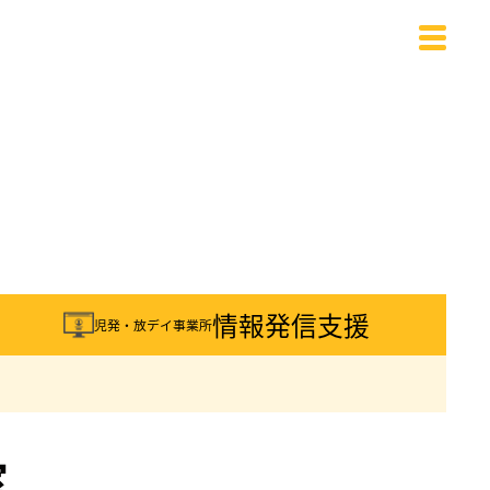
載
情報発信支援
児発・放デイ事業所
室