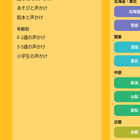
北海道・東北
あそびと声かけ
北海道
絵本と声かけ
宮城
年齢別
0-2歳の声かけ
関東
3-5歳の声かけ
茨城
小学生の声かけ
東京
中部
新潟
山梨
愛知
近畿
京都